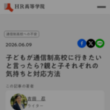
通信制高校への不安
2026.06.09
子どもが通信制高校に行きたい
と言ったら?親と子それぞれの
気持ちと対応方法
この記事の著者
吉田 忍
ライター