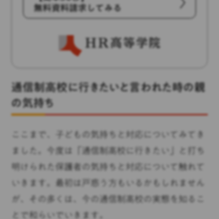
無料資料請求してみる
通信制高校に行きたいと言われた時の親
の気持ち
ここまで、子どもの気持ちと対応についてみてき
ました。今度は「通信制高校に行きたい」と打ち
明けられた保護者の気持ちと対応について触れて
いきます。最初は戸惑う方もいるかもしれません
が、その多くは、今の通信制高校の実態を知るこ
とで和らいでいきます。