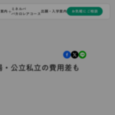
ミネルバ
お気軽にご相談
ト案内
出願・入学案内
バカロレアコース
場・公立私立の費用差も