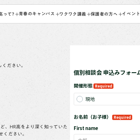
青春のキャンパス
イベン
高って?
ワクワク講義
保護者の方へ
しください。
など、HR高をより深く知っていた
せください。