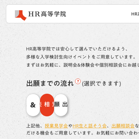
HR
HR高等学院では安心して選んでいただけるよう、
多様な入学検討生向けイベントをご用意しています。
まずはお気軽に、説明会&体験会や個別相談会にお越
?
出願までの流れ
(選択できます)
説明会&体験会
個別相談会
出願
上記他、
授業見学会
や
HR生と話そう会
、
出願相談会
だける機会もご用意しています。お気軽にお問い合わ