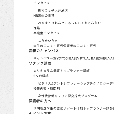
インタビュー
樫村こと子
大井湧瑛
HR高生の日常
みゆ
ゆうり
れんせい
あじ
ししゃえもん
なお
進路
卒業生インタビュー
こうせい
うた
学生の口コミ・評判
保護者の口コミ・評判
青春のキャンパス
キャンパス一覧
YOYOGI BASE
VIRTUAL BASE
SHIBUYA 
ワクワク講義
カリキュラム概要
トップランナー講師
5つの領域
ビジネス&アントレ
プレナーシップ
テクノロジー
デ
授業内容・時間割
次世代教養
キャリア探究
探究プログラム
保護者の方へ
学院理念
学生の変化
サポート体制
トップランナー講師
イベント案内