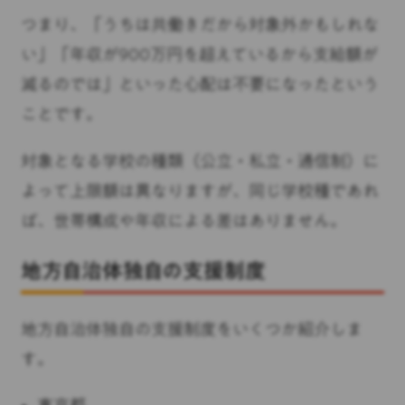
つまり、「うちは共働きだから対象外かもしれな
い」「年収が900万円を超えているから支給額が
減るのでは」といった心配は不要になったという
ことです。
対象となる学校の種類（公立・私立・通信制）に
よって上限額は異なりますが、同じ学校種であれ
ば、世帯構成や年収による差はありません。
地方自治体独自の支援制度
地方自治体独自の支援制度をいくつか紹介しま
す。