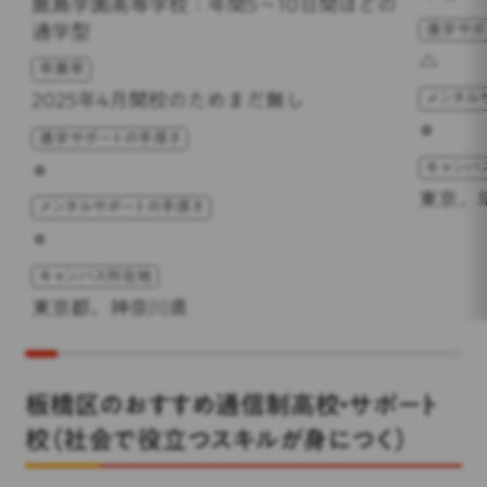
鹿島学園高等学校：年間5～10日間ほどの
通学型
進学サポ
△
卒業率
2025年4月開校のためまだ無し
メンタル
⚪︎
進学サポートの手厚さ
⚪︎
キャンパ
東京、
メンタルサポートの手厚さ
⚪︎
キャンパス所在地
東京都、神奈川県
板橋区のおすすめ通信制高校・サポート
校（社会で役立つスキルが身につく）