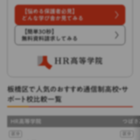
【悩める保護者必見】
どんな学び舎か見てみる
【簡単30秒】
無料資料請求してみる
板橋区で人気のおすすめ通信制高校・サ
ポート校比較一覧
HR高等学院
つばさ
区分
区分