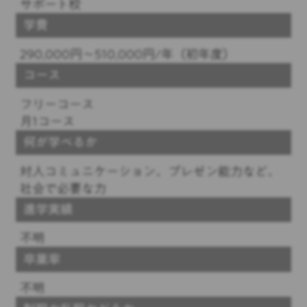
サポート校
学費
290,000円〜510,000円/年（初年度）
コース
フリーコース
月1コース
何が学べるか
対人コミュニケーション、プレゼン能力など、
社会で必要な力
進学実績
不明
卒業率
不明