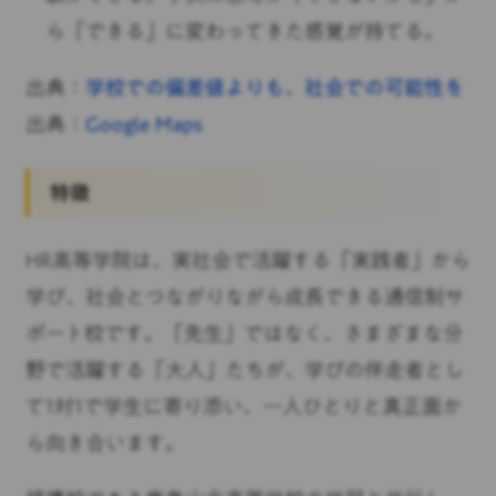
ら「できる」に変わってきた感覚が持てる。
出典：
学校での偏差値よりも、社会での可能性を
出典：
Google Maps
特徴
HR高等学院は、実社会で活躍する「実践者」から
学び、社会とつながりながら成長できる通信制サ
ポート校です。「先生」ではなく、さまざまな分
野で活躍する「大人」たちが、学びの伴走者とし
て1対1で学生に寄り添い、一人ひとりと真正面か
ら向き合います。