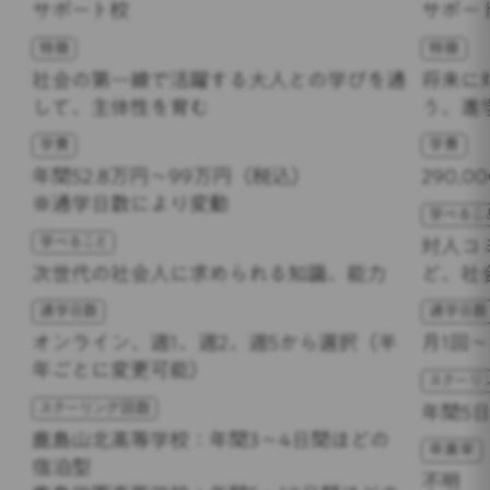
サポート校
サポー
特徴
特徴
社会の第一線で活躍する大人との学びを通
将来に
して、主体性を育む
う、進
学費
学費
年間52.8万円～99万円（税込）
290,
※通学日数により変動
学べるこ
学べること
対人コ
次世代の社会人に求められる知識、能力
ど、社
通学日数
通学日数
オンライン、週1、週2、週5から選択（半
月1回〜
年ごとに変更可能）
スクーリ
スクーリング回数
年間5
鹿島山北高等学校：年間3～4日間ほどの
卒業率
宿泊型
不明