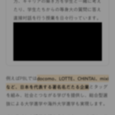
方、キャリアの築き方を学生と一緒に考え
たり、学生たちからの等身大の質問に答え
直接対話を行う授業を日々行っています。
例えばPBLでは
docomo、LOTTE、CHINTAI、mixi
など、日本を代表する著名名だたる企業
とタッグ
を組み、社会とつながる学びを提供し、総合型選
抜による大学進学や海外大学進学も実現します。