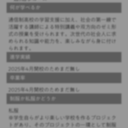
何が学べるか
通信制高校の学習支援に加え、社会の第一線で
活躍する講師による特別講義や双方向のゼミ形
式の授業を受けられます。次世代の社会人に求
められる知識や能力を、楽しみながら身に付け
られます。
進学実績
2025年4月開校のためまだ無し
卒業率
2025年4月開校のためまだ無し
制服か私服かどうか
私服
※学生自らがより楽しい学校を作るプロジェク
トがあり、そのプロジェクトの一環として制服