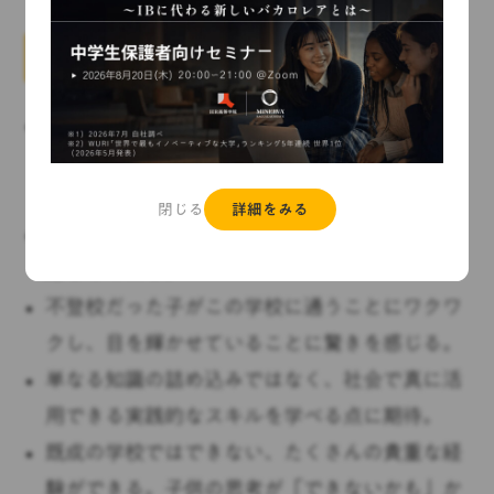
評判・口コミ
中学は不登校でほぼ通えていなかったが、子ど
も自身が週5で通いたいと希望するようになっ
た。
閉じる
詳細をみる
学生一人ひとりに寄り添い、細やかに誠実に対
応してくれる。
不登校だった子がこの学校に通うことにワクワ
クし、目を輝かせていることに驚きを感じる。
単なる知識の詰め込みではなく、社会で真に活
用できる実践的なスキルを学べる点に期待。
既成の学校ではできない、たくさんの貴重な経
験ができる。子供の思考が「できないかも」か