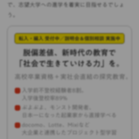
で、志望大学への進学を着実に目指せるでしょ
う。
転入・編入 受付中／説明会＆個別相談 実施中
脱偏差値、新時代の教育で
「社会で生きていける力」を。
高校卒業資格＋実社会直結の探究教育。
入学前不登校経験者8割。
入学後登校率89%
ぷよぷよ、モンスト開発者、
日本一になった起業家
から直接学べる
docomo、Lotte、Mixiなど
大企業と連携したプロジェクト型学習