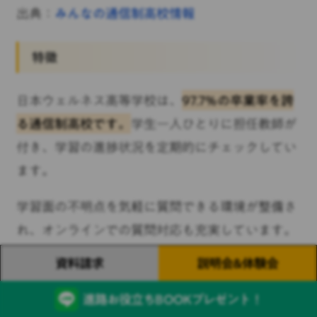
出典：
みんなの通信制高校情報
特徴
日本ウェルネス高等学校は、
97.7%の卒業率を誇
る通信制高校です。
学生一人ひとりに担任教師が
付き、学習の進捗状況を定期的にチェックしてい
ます。
学習面の不明点を気軽に質問できる環境が整備さ
れ、オンラインでの質問対応も充実しています。
資料請求
説明会&体験会
また、心理カウンセラーの資格を持つ教員が在籍
しており、学習の悩みだけでなく人間関係や将来
進路お役立ちBOOK
プレゼント！
への不安についても相談可能です。