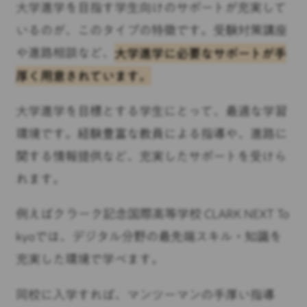
大学進学を目指す学生向けのサポートが充実して
いるのが、このタイプの特徴です。受験対策講座
や進路相談など、
大学進学に必要なサポートが手
厚く用意されています。
大学進学を目標とする学生にとって、最適な学習
環境です。経験豊富な教員による指導や、進路に
関する情報提供など、充実したサポートを受けら
れます。
例えばクラーク記念国際高等学校 CLARK NEXT To
kyoでは、デジタル分野の最先端スキル・知識を
充実した環境で学べます。
同校に入学すれば、マンツーマンの手厚い指導