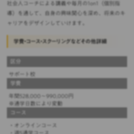
社会人コーチによる講義や毎月の1on1（個別指
導）を通して、自身の興味関心を深め、将来のキ
ャリアをデザインしていけます。
学費・コース・スクーリングなどその他詳細
区分
サポート校
学費
年間528,000～990,000円
※通学日数により変動
コース
・オンラインコース
・週5通学コース