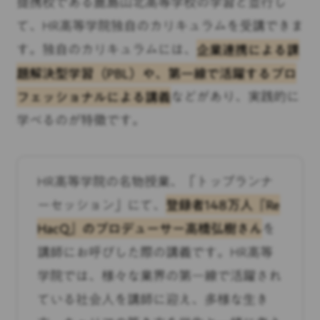
提携校である鹿島山北高等学校の学習と並行し
て、HR高等学院独自のカリキュラムを受講できま
す。独自のカリキュラムには、
企業連携による課
題解決型学習（PBL）や、第一線で活躍するプロ
フェッショナルによる講義
などがあり、実践的に
学べるのが特徴です。
HR高等学院の名物授業、「トップランナ
ーセッション」にて、
登録者148万人『Re
HacQ』のプロデューサー高橋弘樹さん
を
講師にお呼びした際の講義です。HR高等
学院では、様々な業界の第一線で活躍され
ている社会人を講師に迎え、多様な生き