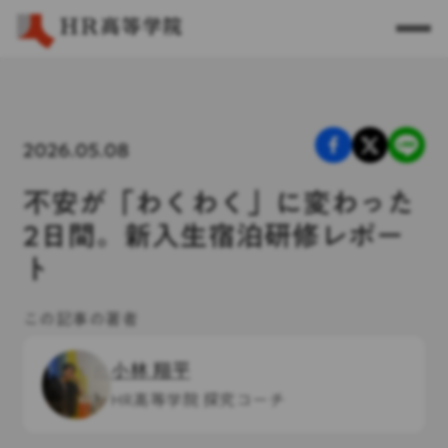
2026.05.08
不安が「わくわく」に変わった
2日間。新入生宿泊研修レポー
ト
この記事の著者
小林 翔平
HR高等学院 探究コーチ