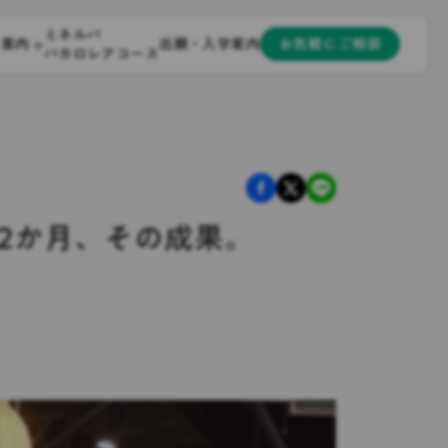
ミネルバ
お気軽にご相談
ト案内
出願・入学案内
バカロレアコース
2か月、その成果。