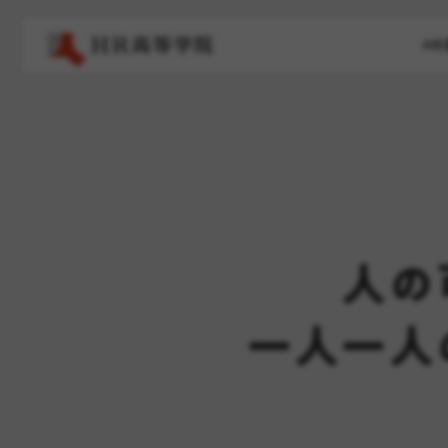
HR
人の
一人一人