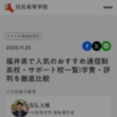
おすすめ通信制高校
2025.11.25
福井県で人気のおすすめ通信制
高校・サポート校一覧!学費・評
判を徹底比較
この記事の著者
恒弘 大輔
HR高等学院 運営責任者