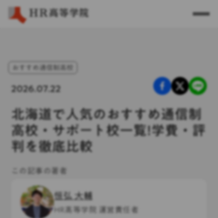
おすすめ通信制高校
2026.07.22
北海道で人気のおすすめ通信制
高校・サポート校一覧!学費・評
判を徹底比較
この記事の著者
恒弘 大輔
HR高等学院 運営責任者