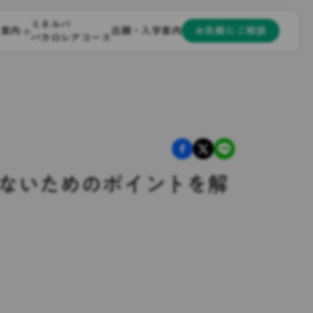
ミネルバ
お気軽にご相談
ト案内
出願・入学案内
バカロレアコース
ないためのポイントを解