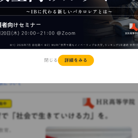
活動が特別難しくなるわけではありません。
校であっても全日制高校と遜色ない割合で就職の機会を得られてい
り高い傾向にあるのは事実です。
制高校が32.3%であるのに対し、全日制高校はわずか4.4%です。
閉じる
詳細をみる
路指導が十分でないケースがある
ためだと考えられます。
状について
施中
育で
「社会で生きていける力」を。
教育。