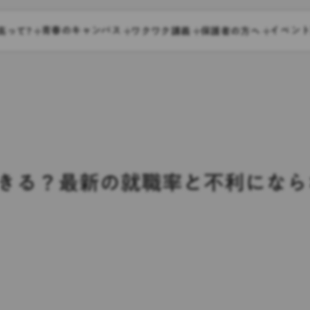
青春のキャンパス
イベン
高って?
ワクワク講義
保護者の方へ
きる？最新の就職率と不利になら