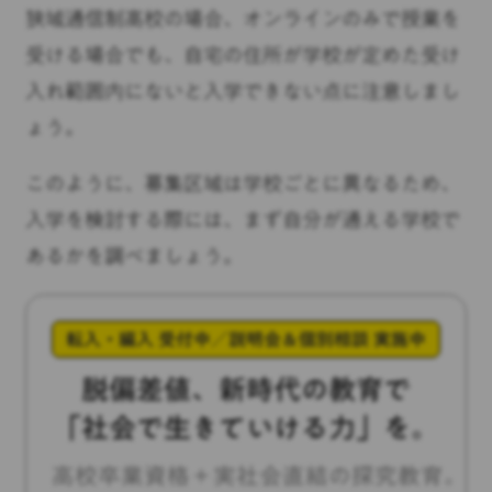
狭域通信制高校の場合、オンラインのみで授業を
受ける場合でも、自宅の住所が学校が定めた受け
入れ範囲内にないと入学できない点に注意しまし
ょう。
このように、募集区域は学校ごとに異なるため、
入学を検討する際には、まず自分が通える学校で
あるかを調べましょう。
転入・編入 受付中／説明会＆個別相談 実施中
脱偏差値、新時代の教育で
「社会で生きていける力」を。
高校卒業資格＋実社会直結の探究教育。