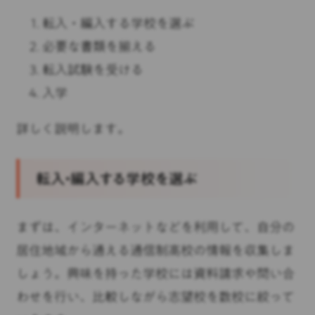
転入・編入する学校を選ぶ
必要な書類を揃える
転入試験を受ける
入学
詳しく説明します。
転入・編入する学校を選ぶ
まずは、インターネットなどを利用して、自分の
居住地域から通える通信制高校の情報を収集しま
しょう。興味を持った学校には資料請求や問い合
わせを行い、比較しながら志望校を数校に絞って