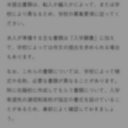
※提出書類は、転入か編入かによって、または学
校により異なるため、学校の募集要項に従ってく
ださい。
本人が準備する主な書類は「入学願書」に加え
て、学校によっては作文の提出を求められる場合
もあります。
なお、これらの書類については、学校によって様
式や名称、必要な書類が異なることがあります。
特に在籍校に作成してもらう書類について、入学
希望先の通信制高校が指定の書式を設けているこ
とがあるため、事前によく確認しておきましょ
う。