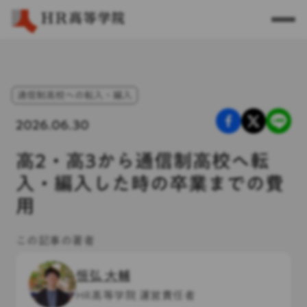
通信制高校への転入・編入
2026.06.30
高2・高3から通信制高校へ転
入・編入した時の卒業までの費
用
この記事の著者
恒弘 大輔
HR高等学院 運営責任者