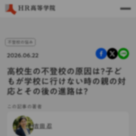
不登校の悩み
2026.06.22
高校生の不登校の原因は?子ど
もが学校に行けない時の親の対
応とその後の進路は?
この記事の著者
吉田 忍