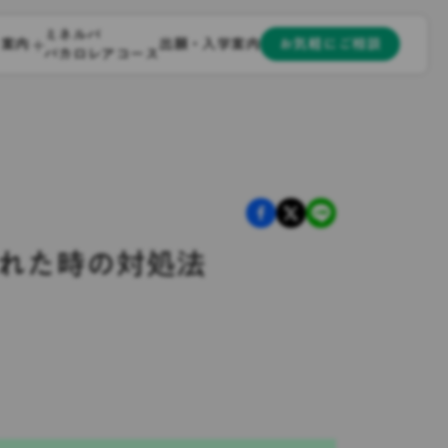
ミネルバ
お気軽にご相談
ト案内
出願・入学案内
バカロレアコース
れた時の対処法